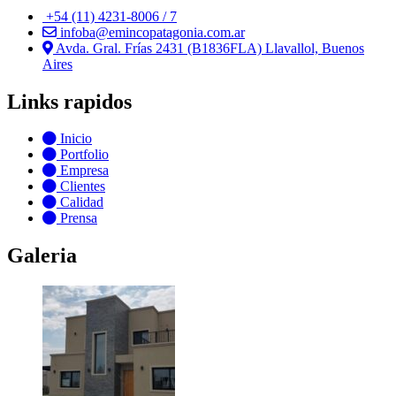
+54 (11) 4231-8006 / 7
infoba@emincopatagonia.com.ar
Avda. Gral. Frías 2431 (B1836FLA) Llavallol, Buenos
Aires
Links rapidos
Inicio
Portfolio
Empresa
Clientes
Calidad
Prensa
Galeria